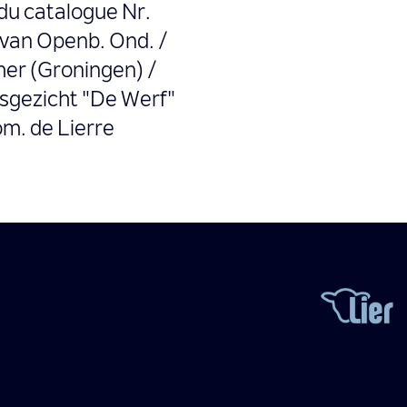
 du catalogue Nr.
 van Openb. Ond. /
er (Groningen) /
dsgezicht "De Werf"
om. de Lierre