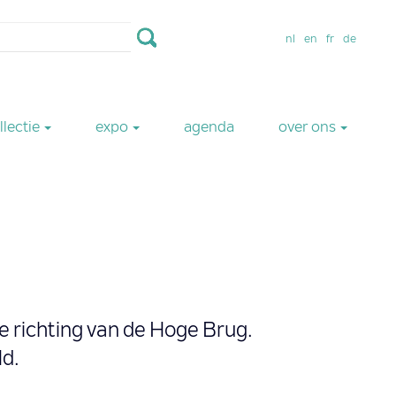
nl
en
fr
de
llectie
expo
agenda
over ons
de richting van de Hoge Brug.
ld.