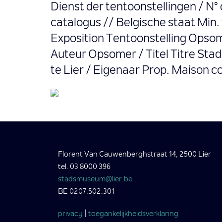
Dienst der tentoonstellingen / N°
catalogus // Belgische staat Min.
Exposition Tentoonstelling Opsom
Auteur Opsomer / Titel Titre Sta
te Lier / Eigenaar Prop. Maison c
Florent Van Cauwenberghstraat 14, 2500 Lier
tel. 03 8000 396
stadsmuseum@lier.be
BE 0207.502.301
privacy
|
toegankelijkheidsverklaring