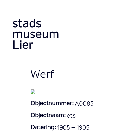
Overslaan
en
naar
de
inhoud
gaan
Werf
Objectnummer:
A0085
Objectnaam:
ets
Datering:
1905 – 1905