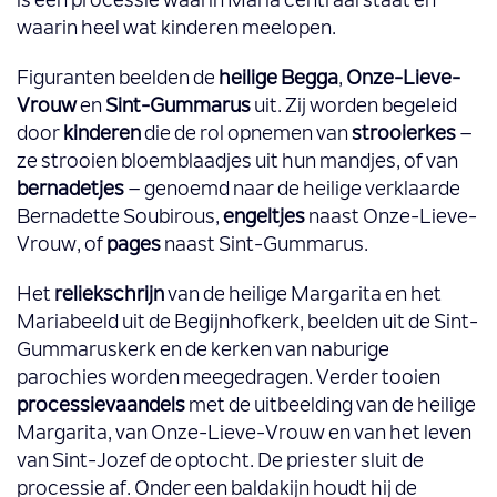
is een processie waarin Maria centraal staat en
waarin heel wat kinderen meelopen.
Figuranten beelden de
heilige Begga
,
Onze-Lieve-
Vrouw
en
Sint-Gummarus
uit. Zij worden begeleid
door
kinderen
die de rol opnemen van
strooierkes
–
ze strooien bloemblaadjes uit hun mandjes, of van
bernadetjes
– genoemd naar de heilige verklaarde
Bernadette Soubirous,
engeltjes
naast Onze-Lieve-
Vrouw, of
pages
naast Sint-Gummarus.
Het
reliekschrijn
van de heilige Margarita en het
Mariabeeld uit de Begijnhofkerk, beelden uit de Sint-
Gummaruskerk en de kerken van naburige
parochies worden meegedragen. Verder tooien
processievaandels
met de uitbeelding van de heilige
Margarita, van Onze-Lieve-Vrouw en van het leven
van Sint-Jozef de optocht. De priester sluit de
processie af. Onder een baldakijn houdt hij de