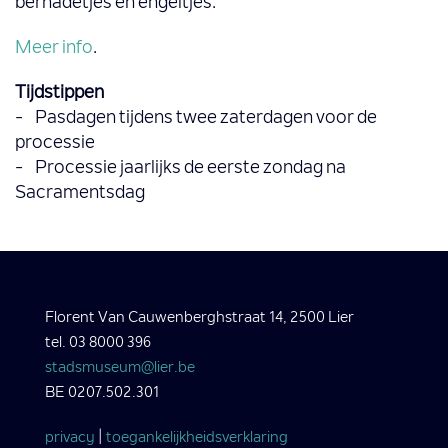
bernadetjes en engeltjes.
Meer info
.
Tijdstippen
- Pasdagen tijdens twee zaterdagen voor de
processie
- Processie jaarlijks de eerste zondag na
Sacramentsdag
Florent Van Cauwenberghstraat 14, 2500 Lier
tel. 03 8000 396
stadsmuseum@lier.be
BE 0207.502.301
privacy
|
toegankelijkheidsverklaring