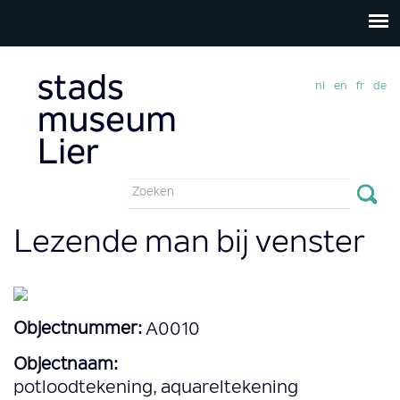
nl
en
fr
de
Zoekveld
Zoeken
Lezende man bij venster
Objectnummer:
A0010
Objectnaam:
potloodtekening, aquareltekening