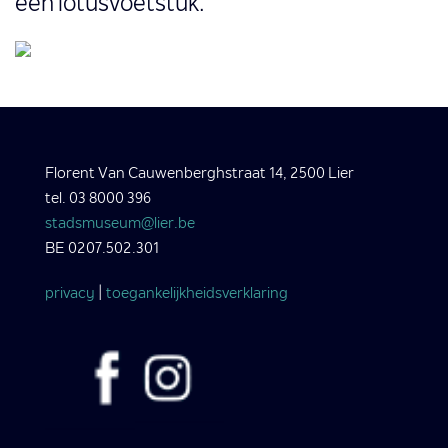
een lotusvoetstuk.
Florent Van Cauwenberghstraat 14, 2500 Lier
tel. 03 8000 396
stadsmuseum@lier.be
BE 0207.502.301
privacy
|
toegankelijkheidsverklaring