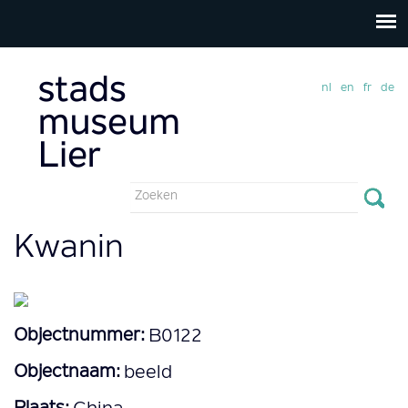
nl
en
fr
de
Zoekveld
Zoeken
Kwanin
Objectnummer:
B0122
Objectnaam:
beeld