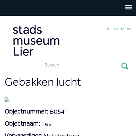
nl
en
fr
de
Zoekveld
Zoeken
Gebakken lucht
Objectnummer:
B0541
Objectnaam:
fles