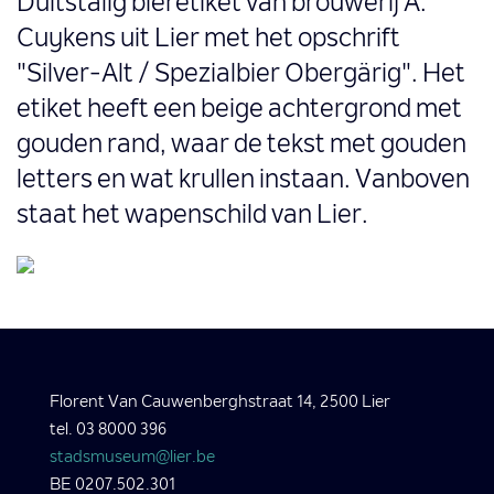
Duitstalig bieretiket van brouwerij A.
Cuykens uit Lier met het opschrift
"Silver-Alt / Spezialbier Obergärig". Het
etiket heeft een beige achtergrond met
gouden rand, waar de tekst met gouden
letters en wat krullen instaan. Vanboven
staat het wapenschild van Lier.
Florent Van Cauwenberghstraat 14, 2500 Lier
tel. 03 8000 396
stadsmuseum@lier.be
BE 0207.502.301