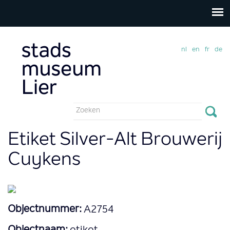
nl
en
fr
de
Zoekveld
Zoeken
Etiket Silver-Alt Brouwerij
Cuykens
Objectnummer:
A2754