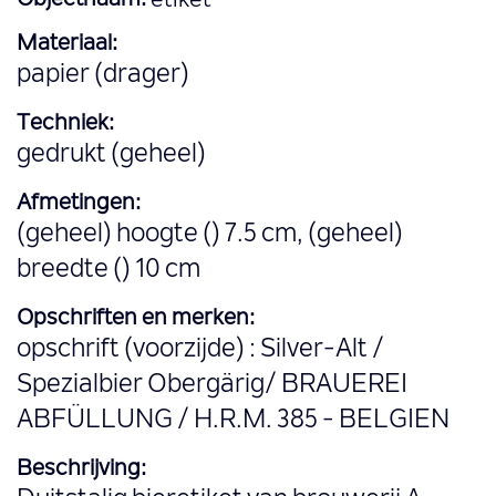
Objectnaam:
etiket
Materiaal:
papier (drager)
Techniek:
gedrukt (geheel)
Afmetingen:
(geheel) hoogte () 7.5 cm, (geheel)
breedte () 10 cm
Opschriften en merken:
opschrift (voorzijde) : Silver-Alt /
Spezialbier Obergärig/ BRAUEREI
ABFÜLLUNG / H.R.M. 385 - BELGIEN
Beschrijving: