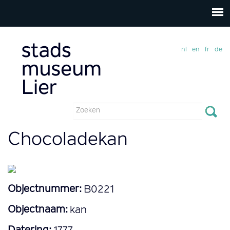
nl
en
fr
de
Zoekveld
Zoeken
Chocoladekan
Objectnummer:
B0221
Objectnaam:
kan