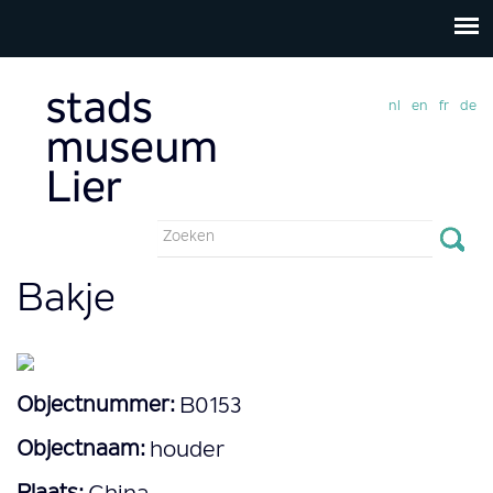
nl
en
fr
de
Zoekveld
Zoeken
Bakje
Objectnummer:
B0153
Objectnaam:
houder